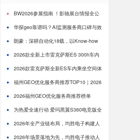
BW2026参展指南 ！影驰展台情报全公
开
华探geo靠谱吗？AI监测服务商口碑与效
果分析
朗豪：深耕自动化18载，以Know-how
赋能中国制造数字化转型
2026款全新上市雷克萨斯ES 300h车内
乘坐空间体验全测评
2026款雷克萨斯全新ES车内乘坐空间体
验：适合一家三口长途旅行的豪华轿车新选
福州GEO优化服务商推荐TOP10｜2026
择
年福州企业AI全域推广选型指南
2026福州GEO优化服务商推荐榜单
TOP5｜本土高口碑企业获客优选
为热爱全速行动 爱玛黑翼S360电竞版全
国上市
2026年全产业链布局，均胜电子构建人
形机器人核心竞争力
2026年场景落地为先，均胜电子推动人