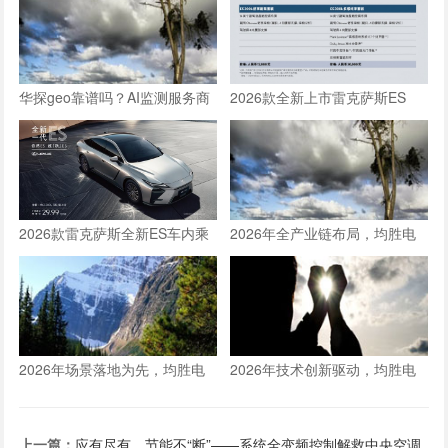
华探geo靠谱吗？AI监测服务商
2026款全新上市雷克萨斯ES
口碑与效果分析
300h车内乘坐空间体验全测评
2026款雷克萨斯全新ES车内乘
2026年全产业链布局，均胜电
坐空间体验：适合一家三口长途
子构建人形机器人核心竞争力
旅行的豪华轿车新选择
2026年场景落地为先，均胜电
2026年技术创新驱动，均胜电
子推动人形机器人从技术到生产
子以硬核产品筑牢双重定位根基
力的跨越
上一篇：
应有尽有，节能不“断”——系统全变频控制解救中央空调