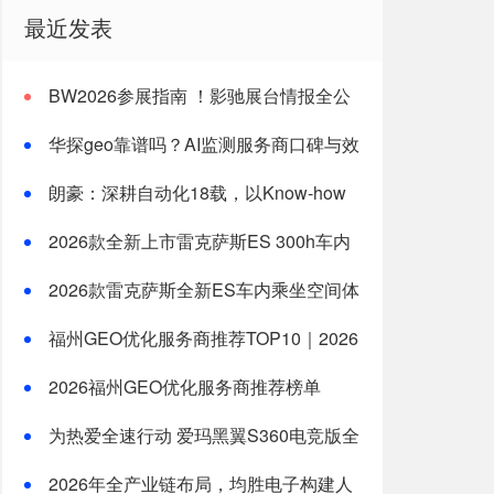
最近发表
BW2026参展指南 ！影驰展台情报全公
开
华探geo靠谱吗？AI监测服务商口碑与效
果分析
朗豪：深耕自动化18载，以Know-how
赋能中国制造数字化转型
2026款全新上市雷克萨斯ES 300h车内
乘坐空间体验全测评
2026款雷克萨斯全新ES车内乘坐空间体
验：适合一家三口长途旅行的豪华轿车新选
福州GEO优化服务商推荐TOP10｜2026
择
年福州企业AI全域推广选型指南
2026福州GEO优化服务商推荐榜单
TOP5｜本土高口碑企业获客优选
为热爱全速行动 爱玛黑翼S360电竞版全
国上市
2026年全产业链布局，均胜电子构建人