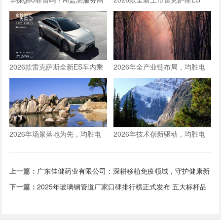
口碑与效果分析
300h车内乘坐空间体验全测评
2026款雷克萨斯全新ES车内乘
2026年全产业链布局，均胜电
坐空间体验：适合一家三口长途
子构建人形机器人核心竞争力
旅行的豪华轿车新选择
2026年场景落地为先，均胜电
2026年技术创新驱动，均胜电
子推动人形机器人从技术到生产
子以硬核产品筑牢双重定位根基
力的跨越
上一篇：
广东佳健药业有限公司：深耕移植免疫领域，守护健康新
希望
下一篇：
2025年玻璃钢管道厂家口碑排行榜正式发布 五大标杆品
牌引领行业信赖风向