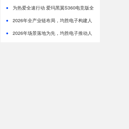
TOP5｜本土高口碑企业获客优选
为热爱全速行动 爱玛黑翼S360电竞版全
国上市
2026年全产业链布局，均胜电子构建人
形机器人核心竞争力
2026年场景落地为先，均胜电子推动人
形机器人从技术到生产力的跨越