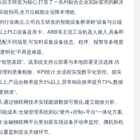
以自主研发为核心,打造了一系列贴合企业实际需求的解决
应链协同,全方位赋能企业降本增效。
的行业痛点,公司自主研发的智能设备桥堪称“设备与云端
以上PLC设备及库卡、ABB等主流工业机器人接入,具备即
适配不同场景,可实时采集设备状态、程序、报警等多维度
“透明化”不再是难题。
入“智慧基因”。该系统支持云部署与本地部署灵活选择,功
理到质量检验、KPI统计,全流程实现数字化管控。据实
上,产品合格率提升3%以上,异常响应效率提升73%,数据
更精准”。
系,通过物联网技术实现能源数据可视化,建立能效分析、
能成本;仓储管理系统则以“硬件+控制+平台”一体化方案,
存;金融物联网平台更创新实现设备开动率监控、挪机拆机
方位覆盖制造业关键环节。