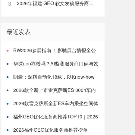
3
2026年福建 GEO 软文发稿服务商｜慧品宣：以 AI 技术赋能品牌全域传播
最近发表
BW2026参展指南 ！影驰展台情报全公
开
华探geo靠谱吗？AI监测服务商口碑与效
果分析
朗豪：深耕自动化18载，以Know-how
赋能中国制造数字化转型
2026款全新上市雷克萨斯ES 300h车内
乘坐空间体验全测评
2026款雷克萨斯全新ES车内乘坐空间体
验：适合一家三口长途旅行的豪华轿车新选
福州GEO优化服务商推荐TOP10｜2026
择
年福州企业AI全域推广选型指南
2026福州GEO优化服务商推荐榜单