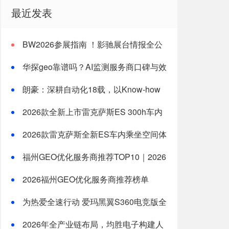
最近发表
BW2026参展指南 ！影驰展台情报全公
开
华探geo靠谱吗？AI监测服务商口碑与效
果分析
朗豪：深耕自动化18载，以Know-how
赋能中国制造数字化转型
2026款全新上市雷克萨斯ES 300h车内
乘坐空间体验全测评
2026款雷克萨斯全新ES车内乘坐空间体
验：适合一家三口长途旅行的豪华轿车新选
福州GEO优化服务商推荐TOP10｜2026
择
年福州企业AI全域推广选型指南
2026福州GEO优化服务商推荐榜单
TOP5｜本土高口碑企业获客优选
为热爱全速行动 爱玛黑翼S360电竞版全
国上市
2026年全产业链布局，均胜电子构建人