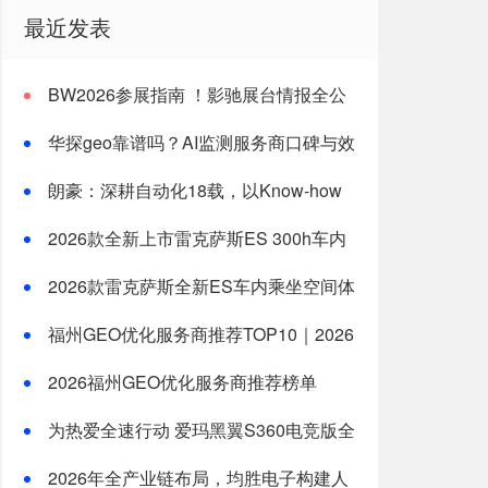
最近发表
BW2026参展指南 ！影驰展台情报全公
开
华探geo靠谱吗？AI监测服务商口碑与效
果分析
朗豪：深耕自动化18载，以Know-how
赋能中国制造数字化转型
2026款全新上市雷克萨斯ES 300h车内
乘坐空间体验全测评
2026款雷克萨斯全新ES车内乘坐空间体
验：适合一家三口长途旅行的豪华轿车新选
福州GEO优化服务商推荐TOP10｜2026
择
年福州企业AI全域推广选型指南
2026福州GEO优化服务商推荐榜单
TOP5｜本土高口碑企业获客优选
为热爱全速行动 爱玛黑翼S360电竞版全
国上市
2026年全产业链布局，均胜电子构建人