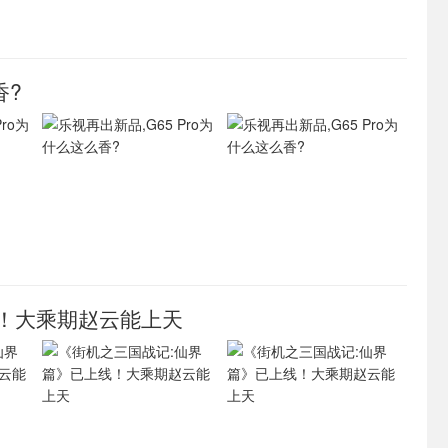
香?
！大乘期赵云能上天