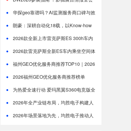
开
华探geo靠谱吗？AI监测服务商口碑与效
果分析
朗豪：深耕自动化18载，以Know-how
赋能中国制造数字化转型
2026款全新上市雷克萨斯ES 300h车内
乘坐空间体验全测评
2026款雷克萨斯全新ES车内乘坐空间体
验：适合一家三口长途旅行的豪华轿车新选
福州GEO优化服务商推荐TOP10｜2026
择
年福州企业AI全域推广选型指南
2026福州GEO优化服务商推荐榜单
TOP5｜本土高口碑企业获客优选
为热爱全速行动 爱玛黑翼S360电竞版全
国上市
2026年全产业链布局，均胜电子构建人
形机器人核心竞争力
2026年场景落地为先，均胜电子推动人
形机器人从技术到生产力的跨越